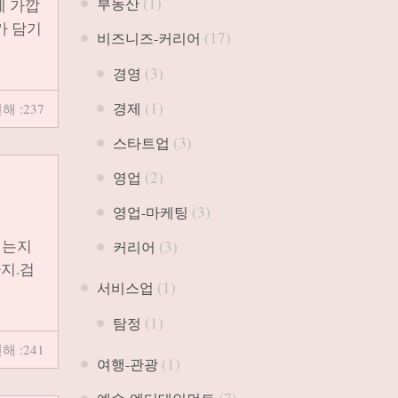
(1)
부동산
에 가깝
가 담기
(17)
비즈니즈-커리어
(3)
경영
(1)
경제
해 :237
(3)
스타트업
(2)
영업
(3)
영업-마케팅
되는지
(3)
커리어
까지.검
(1)
서비스업
(1)
탐정
해 :241
(1)
여행-관광