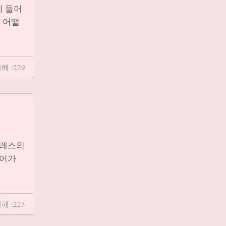
에 들어
 어떨
해 :229
드레스의
언어가
해 :223