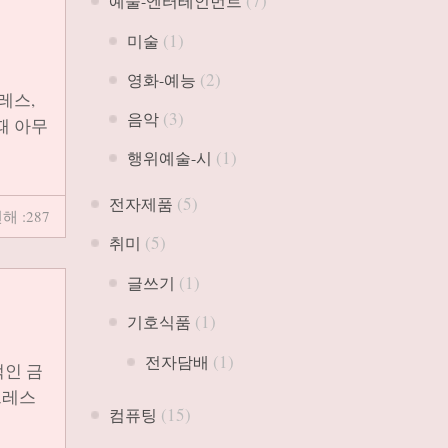
(7)
예술-엔터테인먼트
(1)
미술
(2)
영화-예능
레스,
(3)
음악
때 아무
(1)
행위예술-시
(5)
전자제품
해 :287
(5)
취미
(1)
글쓰기
(1)
기호식품
(1)
전자담배
적인 금
드레스
(15)
컴퓨팅