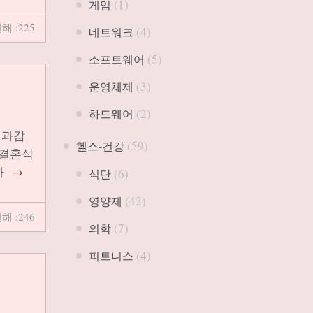
(1)
게임
해 :225
(4)
네트워크
(5)
소프트웨어
(3)
운영체제
(2)
하드웨어
 과감
(59)
헬스-건강
 결혼식
가
→
(6)
식단
(42)
영양제
해 :246
(7)
의학
(4)
피트니스