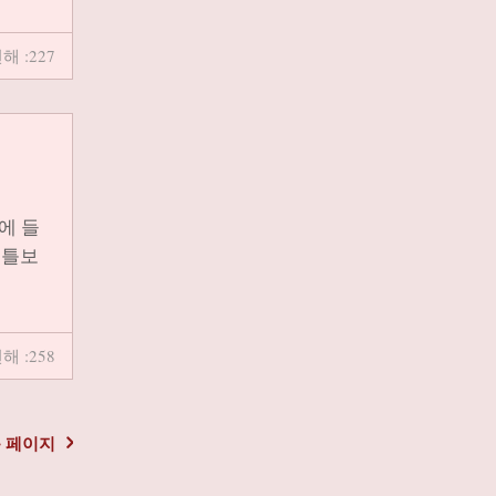
해 :227
에 들
 틀보
해 :258
 페이지