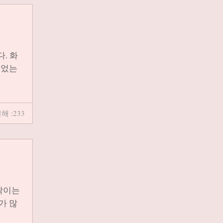
. 화
싶었는
해 :233
짝이는
가 많