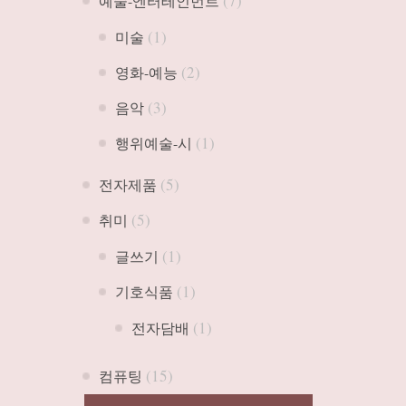
(7)
예술-엔터테인먼트
(1)
미술
(2)
영화-예능
(3)
음악
(1)
행위예술-시
(5)
전자제품
(5)
취미
(1)
글쓰기
(1)
기호식품
(1)
전자담배
(15)
컴퓨팅