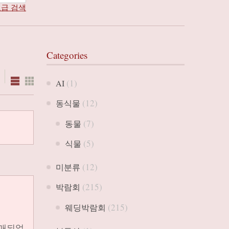
급 검색
Categories
(1)
AI
(12)
동식물
(7)
동물
(5)
식물
(12)
미분류
(215)
박람회
(215)
웨딩박람회
발매되었