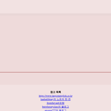
참고 목록
https://www.langconenglish.co.kr
hanbatlibrary의 노트의 한 켠
fromthevault포럼
bmwluxuryclass의 블로그
amazon777의 블로그