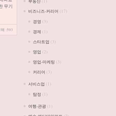
(1)
부동산
한 무기
(17)
비즈니즈-커리어
(3)
경영
해 :593
(1)
경제
(3)
스타트업
(2)
영업
(3)
영업-마케팅
(3)
커리어
(1)
서비스업
(1)
탐정
(1)
여행-관광