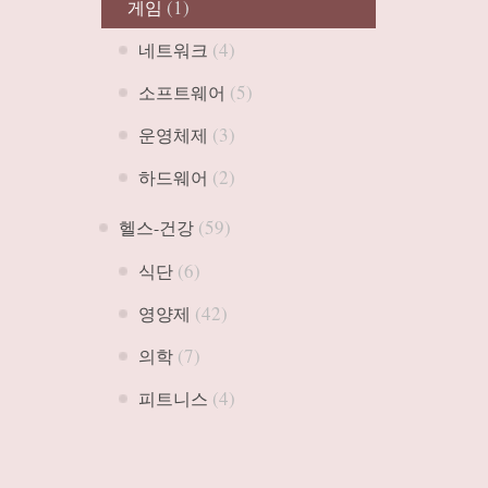
(1)
게임
(4)
네트워크
(5)
소프트웨어
(3)
운영체제
(2)
하드웨어
(59)
헬스-건강
(6)
식단
(42)
영양제
(7)
의학
(4)
피트니스