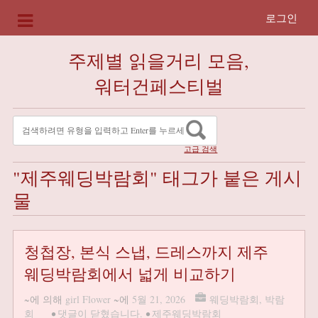
로그인
주제별 읽을거리 모음,
워터건페스티벌
고급 검색
"제주웨딩박람회" 태그가 붙은 게시
물
청첩장, 본식 스냅, 드레스까지 제주
웨딩박람회에서 넓게 비교하기
~에 의해
girl Flower
~에
5월 21, 2026
웨딩박람회
,
박람
회
•
댓글이 닫혔습니다.
•
제주웨딩박람회