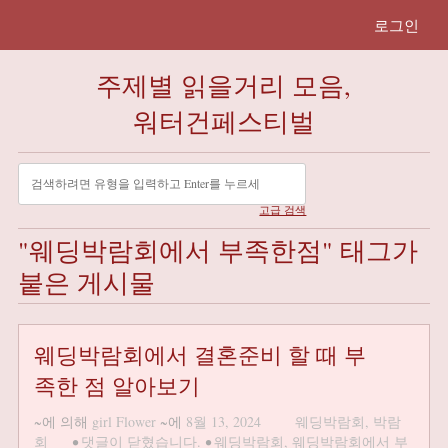
로그인
주제별 읽을거리 모음,
워터건페스티벌
고급 검색
"웨딩박람회에서 부족한점" 태그가
붙은 게시물
웨딩박람회에서 결혼준비 할 때 부
족한 점 알아보기
~에 의해
girl Flower
~에
8월 13, 2024
웨딩박람회
,
박람
회
•
댓글이 닫혔습니다.
•
웨딩박람회
,
웨딩박람회에서 부