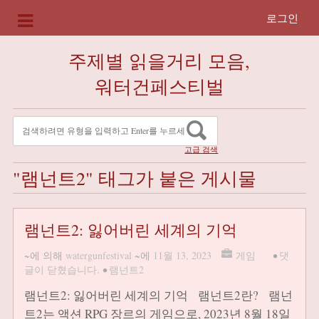
로그인
주제별 읽을거리 모음,
워터건페스티벌
고급 검색
"램넌트2" 태그가 붙은 게시물
램넌트2: 잃어버린 세계의 기억
~에 의해
watergunfestival
~에
11월 13, 2023
게임
•
댓
글이 닫혔습니다.
•
램넌트2
램넌트2: 잃어버린 세계의 기억 램넌트2란? 램넌
트2는 액션 RPG 장르의 게임으로, 2023년 8월 18일