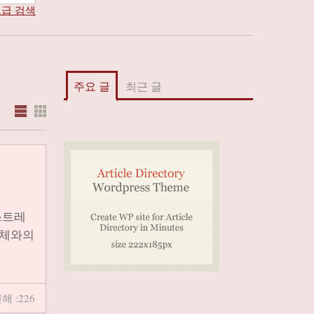
급 검색
주요 글
최근 글
스트레
업체와의
해 :226