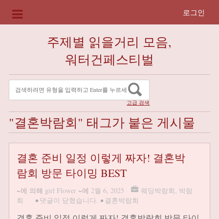
로그인
주제별 읽을거리 모음,
워터건페스티벌
고급 검색
"결혼박람회" 태그가 붙은 게시물
결혼 준비 일정 이렇게 짜자! 결혼박
람회 방문 타이밍 BEST
~에 의해
girl Flower
~에
2월 6, 2025
웨딩박람회
,
박람
회
•
댓글이 닫혔습니다.
•
결혼박람회
결혼 준비 일정 이렇게 짜자! 결혼박람회 방문 타이