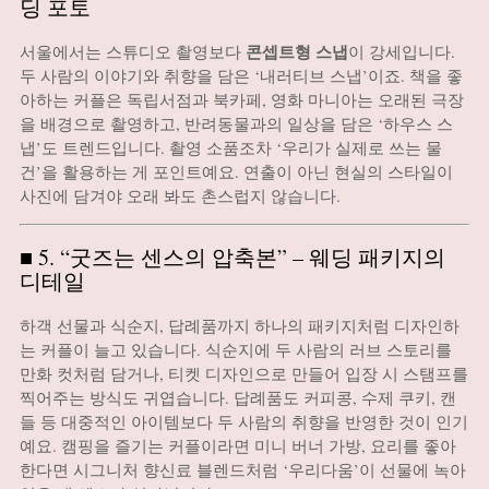
딩 포토
콘셉트형 스냅
서울에서는 스튜디오 촬영보다
이 강세입니다.
두 사람의 이야기와 취향을 담은 ‘내러티브 스냅’이죠. 책을 좋
아하는 커플은 독립서점과 북카페, 영화 마니아는 오래된 극장
을 배경으로 촬영하고, 반려동물과의 일상을 담은 ‘하우스 스
냅’도 트렌드입니다. 촬영 소품조차 ‘우리가 실제로 쓰는 물
건’을 활용하는 게 포인트예요. 연출이 아닌 현실의 스타일이
사진에 담겨야 오래 봐도 촌스럽지 않습니다.
■ 5. “굿즈는 센스의 압축본” – 웨딩 패키지의
디테일
하객 선물과 식순지, 답례품까지 하나의 패키지처럼 디자인하
는 커플이 늘고 있습니다. 식순지에 두 사람의 러브 스토리를
만화 컷처럼 담거나, 티켓 디자인으로 만들어 입장 시 스탬프를
찍어주는 방식도 귀엽습니다. 답례품도 커피콩, 수제 쿠키, 캔
들 등 대중적인 아이템보다 두 사람의 취향을 반영한 것이 인기
예요. 캠핑을 즐기는 커플이라면 미니 버너 가방, 요리를 좋아
한다면 시그니처 향신료 블렌드처럼 ‘우리다움’이 선물에 녹아