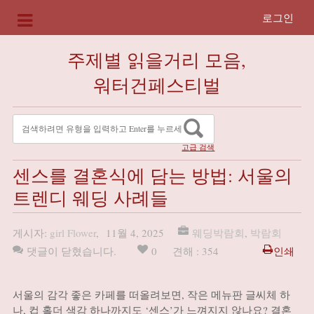
로그인
주제별 읽을거리 모음,
워터건페스티벌
고급 검색
센스를 결혼식에 담는 방법: 서울의
트렌디 웨딩 사례들
게시자:
girl Flower
,
11월 4, 2025
웨딩박람회
,
박람회
댓글이 닫혔습니다.
0
견해 : 354
인쇄
서울의 감각 좋은 카페를 떠올려보면, 작은 메뉴판 글씨체 하
나, 컵 홀더 색감 하나까지도 ‘센스’가 느껴지지 않나요? 결혼