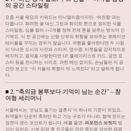
의 공간 스타일링
요즘 서울 웨딩의 키워드는 미니멀리즘이지만, ‘허전함’과는
다릅니다. 화려한 꽃 대신 그린과 화이트 톤으로 정리한 식물
스타일링, 심볼 컬러 1~2개를 정해 전체 톤을 맞추는 방식이 인
기예요. 식 전 공간에는 신랑·신부의 취향을 보여주는 큐레이션
테이블을 꾸미는 경우가 많습니다. 여행을 좋아한다면 두 사람
이 다녀온 도시의 사진과 스티커, 영수증, 티켓들을 감각적으로
배치하고, 음악을 사랑한다면 LP, 플레이리스트 카드, 공연 포
스터 등을 전시하는 식이죠. 과한 예산 없이도, 손님들은 이 공
간만 보고도 “이 커플의 취향이 딱 느껴진다”라고 말하게 됩니
다.
■ 2. “축의금 봉투보다 기억이 남는 순간” – 참
여형 세리머니
서울에서는 ‘손님도 즐기는 결혼식’이 하나의 기준이 되었죠.
하객들이 단순히 축하만 하고 가는 구조가 아니라, 함께 만드는
퍼포먼스 브릿지
장면이 센스 포인트가 됩니다. 예를 들면,
방
식이 있어요. 신부 입장 후 친구들이 작은 쪽지로 작성한 응원