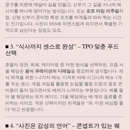
문구를 리본에 매달아 길을 만들고, 신부가 그 길을 지나며 메
포토 타임 리추얼
시지를 하나씩 받아가는 방식입니다. 또는
처
럼, 신랑·신부가 준비한 특정 포즈를 하객들과 따라 찍는 시간
도 인기입니다. 사진이 SNS에 자연스럽게 퍼지면서 특별한 기
억으로 남는다는 장점도 있죠.
■ 3. “식사까지 센스로 완성” – TPO 맞춘 푸드
선택
호텔식 정찬, 뷔페, 케이터링 중 어떤 방식을 선택하든, 요즘 서
음식 큐레이션의 디테일
울 웨딩은
을 중요하게 생각합니다. 채
식 하객을 위한 1~2가지 메뉴, 디저트 바에 시그니처 메뉴 1개
를 두는 센스, 계절 과일을 활용한 논알콜 웰컴 드링크 등은 큰
비용이 들지 않으면서도 배려가 느껴지는 부분입니다. 예를 들
어 봄 웨딩에는 유자 에이드, 가을 웨딩에는 배·계피 음료를 준
비하는 식이죠. 작은 선택이지만 하객들은 “와, 이런 세심함 좋
다”라고 반응합니다.
■ 4. “사진은 감성의 언어” – 콘셉트가 있는 웨