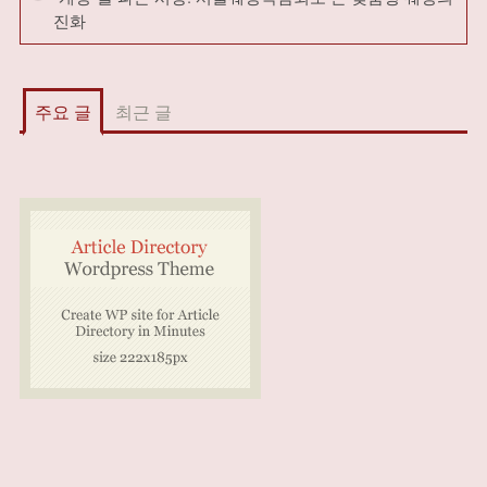
진화
주요 글
최근 글