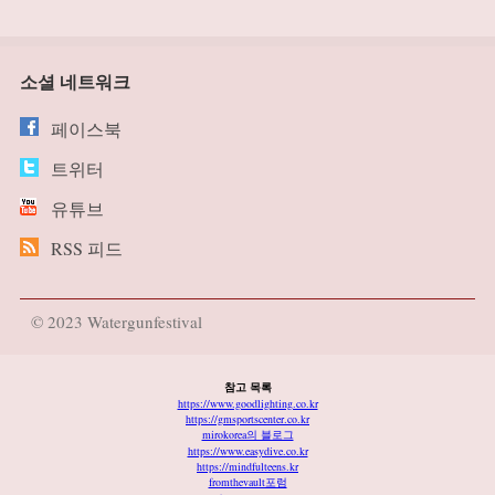
소셜 네트워크
페이스북
트위터
유튜브
RSS 피드
© 2023 Watergunfestival
참고 목록
https://www.goodlighting.co.kr
https://gmsportscenter.co.kr
mirokorea의 블로그
https://www.easydive.co.kr
https://mindfulteens.kr
fromthevault포럼