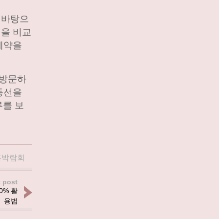
 바탕으
적을 비교
계약을
 방문하
동선을
루를 보
혼박람회
 post
0% 활
용법