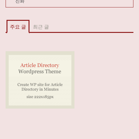
진화
주요 글
최근 글