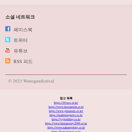
소셜 네트워크
페이스북
트위터
유튜브
RSS 피드
© 2023 Watergunfestival
참고 목록
https://301nss.or.kr/
https://www.doosantech.co.kr
https://www.gtmasters.co.kr/
https://marketingnews.co.kr
https://ysjwedding.co.kr
https://www.humanstory2009.co.kr
https://www.nahaengdong.co.kr
https://hanyangnav.co.kr