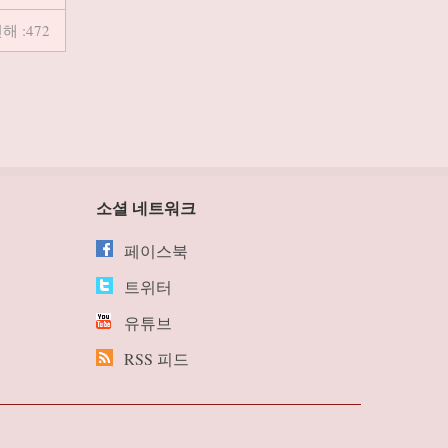
해 :472
소셜 네트워크
페이스북
트위터
유튜브
RSS 피드