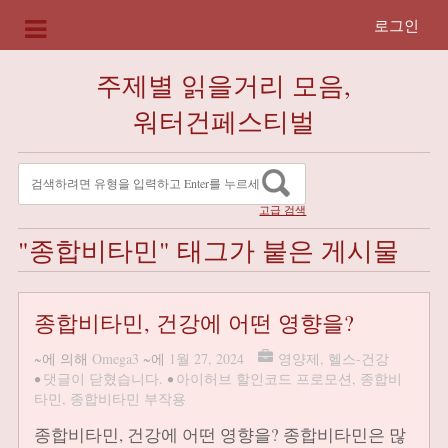
로그인
주제별 읽을거리 모음,
워터건페스티벌
고급 검색
"종합비타민" 태그가 붙은 게시물
종합비타민, 건강에 어떤 영향을?
~에 의해
Omega3
~에
1월 27, 2024
영양제
,
헬스-건강
•
댓글이 닫혔습니다.
•
아이허브 할인코드 프로모션
,
종합비
타민
,
종합비타민 부작용
종합비타민, 건강에 어떤 영향을? 종합비타민은 많