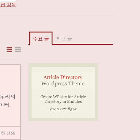
급 검색
주요 글
최근 글
 우리의
이터,
해 :458