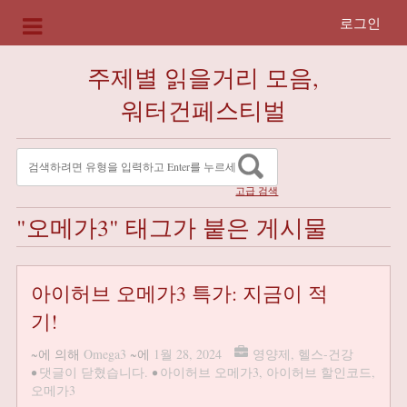
로그인
주제별 읽을거리 모음,
워터건페스티벌
고급 검색
"오메가3" 태그가 붙은 게시물
아이허브 오메가3 특가: 지금이 적
기!
~에 의해
Omega3
~에
1월 28, 2024
영양제
,
헬스-건강
•
댓글이 닫혔습니다.
•
아이허브 오메가3
,
아이허브 할인코드
,
오메가3