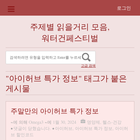
로그인
주제별 읽을거리 모음,
워터건페스티벌
고급 검색
"아이허브 특가 정보" 태그가 붙은
게시물
주말만의 아이허브 특가 정보
~에 의해
Omega3
~에
1월 30, 2024
영양제
,
헬스-건강
•
댓글이 닫혔습니다.
•
아이허브
,
아이허브 특가 정보
,
아이허
브 할인코드