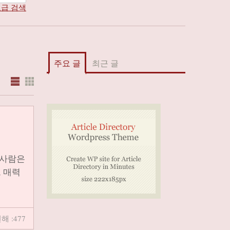
급 검색
주요 글
최근 글
 사람은
 매력
해 :477