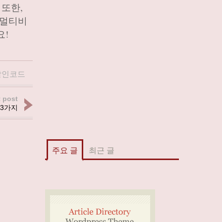
 또한,
 멀티비
요!
할인코드
 post
 3가지
주요 글
최근 글