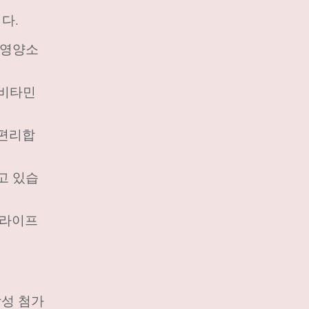
다.
 영양소
티비타민
 편리합
고 있습
한 라이프
합성 첨가